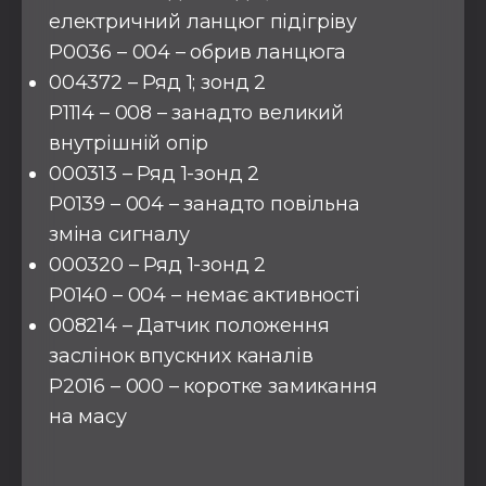
електричний ланцюг підігріву
P0036 – 004 – обрив ланцюга
004372 – Ряд 1; зонд 2
P1114 – 008 – занадто великий
внутрішній опір
000313 – Ряд 1-зонд 2
P0139 – 004 – занадто повільна
зміна сигналу
000320 – Ряд 1-зонд 2
P0140 – 004 – немає активності
008214 – Датчик положення
заслінок впускних каналів
P2016 – 000 – коротке замикання
на масу