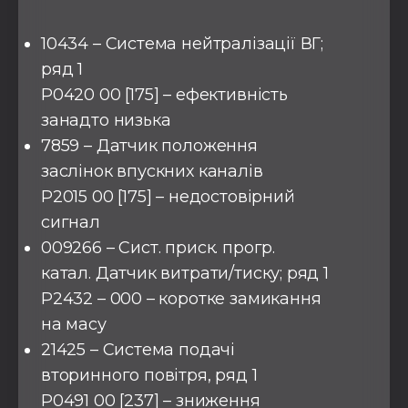
10434 – Система нейтралізації ВГ;
ряд 1
P0420 00 [175] – ефективність
занадто низька
7859 – Датчик положення
заслінок впускних каналів
P2015 00 [175] – недостовірний
сигнал
009266 – Сист. приск. прогр.
катал. Датчик витрати/тиску; ряд 1
P2432 – 000 – коротке замикання
на масу
21425 – Система подачі
вторинного повітря, ряд 1
P0491 00 [237] – зниження