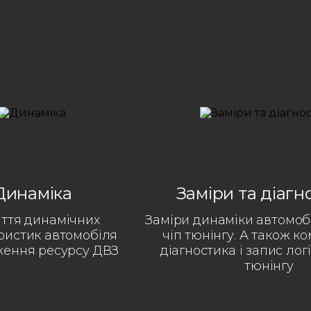
Динаміка
Заміри та діагн
яття динамічних
Заміри динаміки автомобі
ристик автомобіля
чіп тюнінгу. А також к
ження ресурсу ДВЗ
діагностика і запис логі
тюнінгу