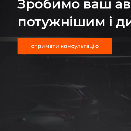
Зробимо ваш ав
потужнішим і д
отримати консультацію