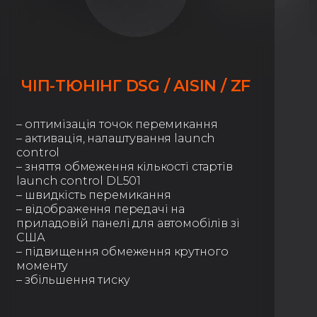
ЧІП-ТЮНІНГ DSG / AISIN / ZF
– оптимізація точок перемикання
– активація, налаштування launch
control
– зняття обмеження кількості стартів
launch control DL501
– швидкість перемикання
– відображення передачі на
приладовій панелі для автомобілів зі
США
– підвищення обмеження крутного
моменту
– збільшення тиску