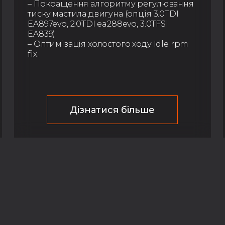
– Покращення алгоритму регулювання
тиску мастила двигуна (опція 3.0TDI
EA897evo, 2.0TDI ea288evo, 3.0TFSI
EA839).
– Оптимізація холостого ходу Idle rpm
fix.
Дізнатися більше