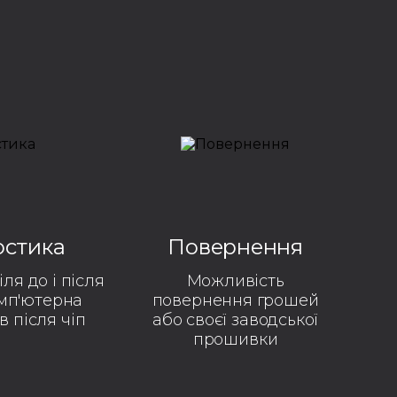
остика
Повернення
ля до і після
Можливість
омп'ютерна
повернення грошей
в після чіп
або своєї заводської
прошивки