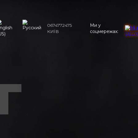
0674772475
Ми у
КИЇВ
соцмережах:
Г