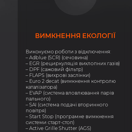
ВИМКНЕННЯ ЕКОЛОГІЇ
Виконуємо роботи з відключення:
– Adblue (SCR) (сечовина)
– EGR (рециркуляція вихлопних газів)
– DPF (сажовий фільтр)
– FLAPS (вихрові заслінки)
– Euro 2 decat (вимкнення контролю
каталізатора)
– EVAP (система вловлювання парів
пального)
– SAI (система подачі вторинного
повітря)
– Start Stop (програмне вимкнення
системи старт-стоп)
– Active Grille Shutter (AGS)