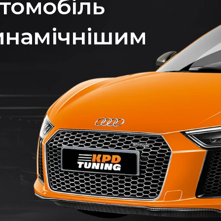
томобіль
инамічнішим