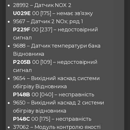
28992 – Датчик NOX 2
U029E
00 [175] – немає зв’язку
9567 – Датчик 2 NOx; ряд 1
P229F
00 [237] – недостовірний
сигнал
9688 – Датчик температури бака
Відновника
P205B
00 [109] – недостовірний
сигнал
9654 – Вихідний каскад системи
обігріву Відновника
P148B
00 [040] – несправність
9650 – Вихідний каскад 2 системи
обігріву відновника
P148C
00 [175] – несправність
37062 – Модуль контролю якості