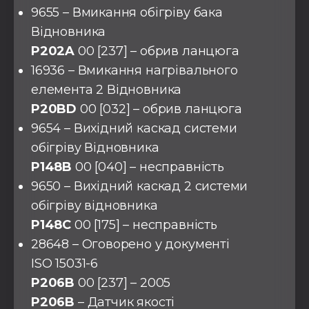
9655 – Вмикання обігріву бака
Відновника
P202A
00 [237] – обрив ланцюга
16936 – Вмикання нагрівального
елемента 2 Відновника
P20BD
00 [032] – обрив ланцюга
9654 – Вихідний каскад системи
обігріву Відновника
P148B
00 [040] – несправність
9650 – Вихідний каскад 2 системи
обігріву відновника
P148C
00 [175] – несправність
28648 – Оговорено у документі
ISO 15031-6
P206B
00 [237] – 2005
P206B
– Датчик якості