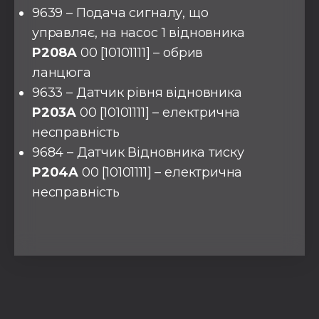
9639 – Подача сигналу, що
управляє, на насос 1 відновника
P208A
00 [10101111] – обрив
ланцюга
9633 – Датчик рівня відновника
P203A
00 [10101111] – електрична
несправність
9684 – Датчик Відновника тиску
P204A
00 [10101111] – електрична
несправність