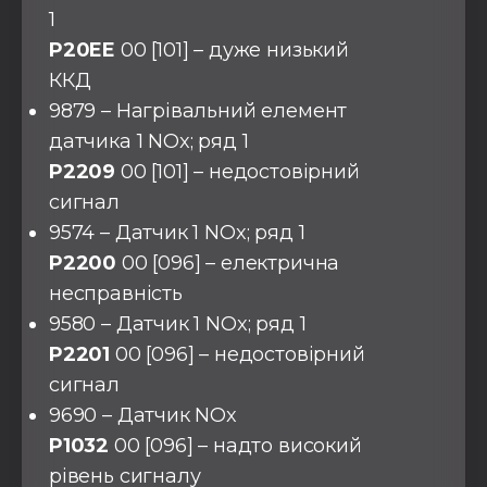
1
P20EE
00 [101] – дуже низький
ККД
9879 – Нагрівальний елемент
датчика 1 NOx; ряд 1
P2209
00 [101] – недостовірний
сигнал
9574 – Датчик 1 NOx; ряд 1
P2200
00 [096] – електрична
несправність
9580 – Датчик 1 NOx; ряд 1
P2201
00 [096] – недостовірний
сигнал
9690 – Датчик NOx
P1032
00 [096] – надто високий
рівень сигналу