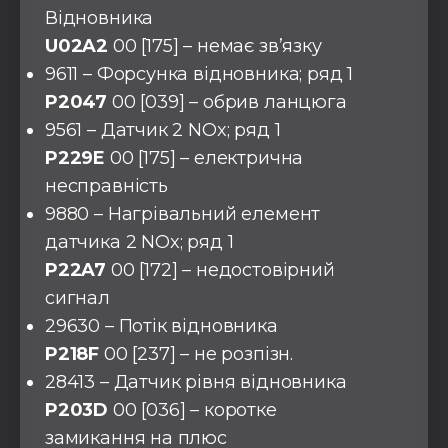
Відновника
U02A2
00 [175] – немає зв’язку
9611 – Форсунка відновника; ряд 1
P2047
00 [039] – обрив ланцюга
9561 – Датчик 2 NOx; ряд 1
P229E
00 [175] – електрична
несправність
9880 – Нагрівальний елемент
датчика 2 NOx; ряд 1
P22A7
00 [172] – недостовірний
сигнал
29630 – Потік відновника
P218F
00 [237] – не розпізн.
28413 – Датчик рівня відновника
P203D
00 [036] – коротке
замикання на плюс