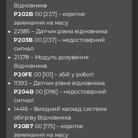
Відновника
P202B
00 [237] – коротке
замикання на масу
22585 – Датчик рівня відновника
P203B
00 [237] – недостовірний
сигнал
21378 – Модуль дозування
Відновника
P20FE
00 [101] – збій у роботі
11393 – Датчик рівня відновника
P204B
00 [096] – недостовірний
сигнал
14416 – Вихідний каскад системи
обігріву Відновника
P20B7
00 [175] – коротке
замикання на масу