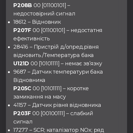
P208B
00 [01100101] –
недостовірний сигнал
18612 – Відновник
P207F
00 [01100101] – недостатня
ефективність
28416 – Пристрій д/опред.рівня
відновить./Температура бака
U121D
00 [10101111] – немає зв’язку
9687 – Датчик температури бака
Відновника
P205C
00 [10101111] – коротке
замикання на масу
41157 – Датчик рівня відновника
P203F
00 [00100111] – слабкий
сигнал
17277 – SCR; каталізатор NOx; ряд