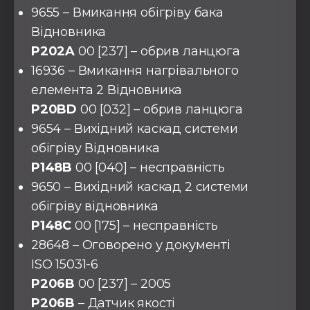
9655 – Вмикання обігріву бака
Відновника
P202A
00 [237] – обрив ланцюга
16936 – Вмикання нагрівального
елемента 2 Відновника
P20BD
00 [032] – обрив ланцюга
9654 – Вихідний каскад системи
обігріву Відновника
P148B
00 [040] – несправність
9650 – Вихідний каскад 2 системи
обігріву відновника
P148C
00 [175] – несправність
28648 – Оговорено у документі
ISO 15031-6
P206B
00 [237] – 2005
P206B
– Датчик якості