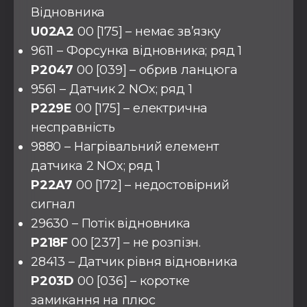
Відновника
U02A2
00 [175] – немає зв’язку
9611 – Форсунка відновника; ряд 1
P2047
00 [039] – обрив ланцюга
9561 – Датчик 2 NOx; ряд 1
P229E
00 [175] – електрична
несправність
9880 – Нагрівальний елемент
датчика 2 NOx; ряд 1
P22A7
00 [172] – недостовірний
сигнал
29630 – Потік відновника
P218F
00 [237] – не розпізн.
28413 – Датчик рівня відновника
P203D
00 [036] – коротке
замикання на плюс