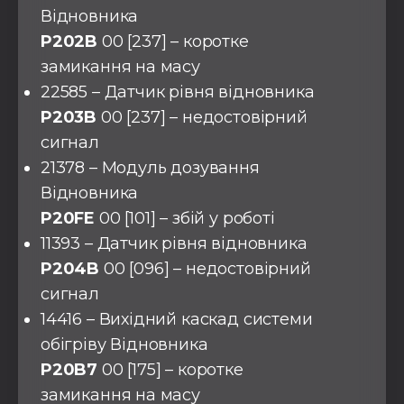
Відновника
P202B
00 [237] – коротке
замикання на масу
22585 – Датчик рівня відновника
P203B
00 [237] – недостовірний
сигнал
21378 – Модуль дозування
Відновника
P20FE
00 [101] – збій у роботі
11393 – Датчик рівня відновника
P204B
00 [096] – недостовірний
сигнал
14416 – Вихідний каскад системи
обігріву Відновника
P20B7
00 [175] – коротке
замикання на масу