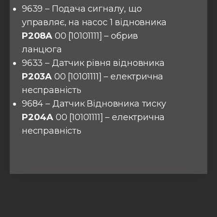
9639 – Подача сигналу, що
управляє, на насос 1 відновника
P208A
00 [10101111] – обрив
ланцюга
9633 – Датчик рівня відновника
P203A
00 [10101111] – електрична
несправність
9684 – Датчик Відновника тиску
P204A
00 [10101111] – електрична
несправність