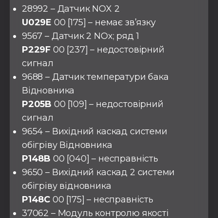
28992 – Датчик NOX 2
U029E
00 [175] – немає зв’язку
9567 – Датчик 2 NOx; ряд 1
P229F
00 [237] – недостовірний
сигнал
9688 – Датчик температури бака
Відновника
P205B
00 [109] – недостовірний
сигнал
9654 – Вихідний каскад системи
обігріву Відновника
P148B
00 [040] – несправність
9650 – Вихідний каскад 2 системи
обігріву відновника
P148C
00 [175] – несправність
37062 – Модуль контролю якості