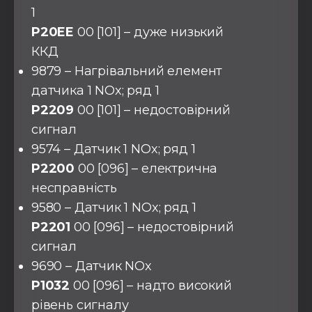
1
P20EE
00 [101] – дуже низький
ККД
9879 – Нагрівальний елемент
датчика 1 NOx; ряд 1
P2209
00 [101] – недостовірний
сигнал
9574 – Датчик 1 NOx; ряд 1
P2200
00 [096] – електрична
несправність
9580 – Датчик 1 NOx; ряд 1
P2201
00 [096] – недостовірний
сигнал
9690 – Датчик NOx
P1032
00 [096] – надто високий
рівень сигналу