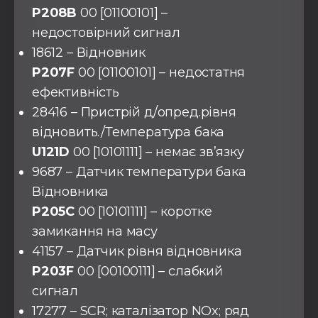
P208B
00 [01100101] –
недостовірний сигнал
18612 – Відновник
P207F
00 [01100101] – недостатня
ефективність
28416 – Пристрій д/опред.рівня
відновить./Температура бака
U121D
00 [10101111] – немає зв’язку
9687 – Датчик температури бака
Відновника
P205C
00 [10101111] – коротке
замикання на масу
41157 – Датчик рівня відновника
P203F
00 [00100111] – слабкий
сигнал
17277 – SCR; каталізатор NOx; ряд