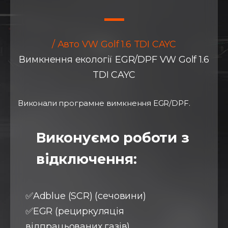
/ Авто VW Golf 1.6 TDI CAYC
Вимкнення екології EGR/DPF VW Golf 1.6
TDI CAYC
Виконали програмне вимкнення EGR/DPF.
Виконуємо роботи з
відключення:
✅Adblue (SCR) (сечовини)
✅EGR (рециркуляція
відпрацьованих газів)