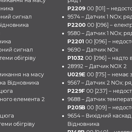
амикання на масу
ряд 1
вника
P2209
00 [101] – недос
рний сигнал
9574 – Датчик 1 NOx; ряд
Відновника
P2200
00 [096] – елект
і
9580 – Датчик 1 NOx; ряд
ника
P2201
00 [096] – недос
ірний сигнал
9690 – Датчик NOx
теми обігріву
P1032
00 [096] – надто
28992 – Датчик NOX 2
амикання на масу
U029E
00 [175] – немає 
ака Відновника
9567 – Датчик 2 NOx; ря
нцюга
P229F
00 [237] – недос
ьного елемента 2
9688 – Датчик темпера
P205B
00 [109] – недос
нцюга
9654 – Вихідний каскад
теми обігріву
Відновника