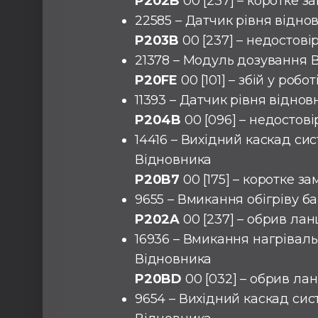
P202B
00 [237] – коротке з
22585 – Датчик рівня відно
P203B
00 [237] – недостові
21378 – Модуль дозування 
P20FE
00 [101] – збій у робот
11393 – Датчик рівня віднов
P204B
00 [096] – недостов
14416 – Вихідний каскад сис
Відновника
P20B7
00 [175] – коротке з
9655 – Вмикання обігріву б
P202A
00 [237] – обрив ла
16936 – Вмикання нагрівал
Відновника
P20BD
00 [032] – обрив ла
9654 – Вихідний каскад сис