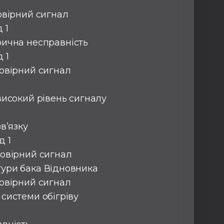
товірний сигнал
 1
рична несправність
 1
товірний сигнал
 високий рівень сигналу
зв’язку
д 1
товірний сигнал
тури бака Відновника
товірний сигнал
 системи обігріву