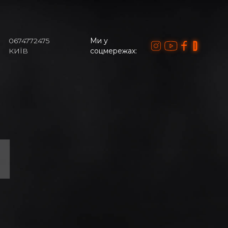
0674772475
Ми у
КИЇВ
соцмережах:
И