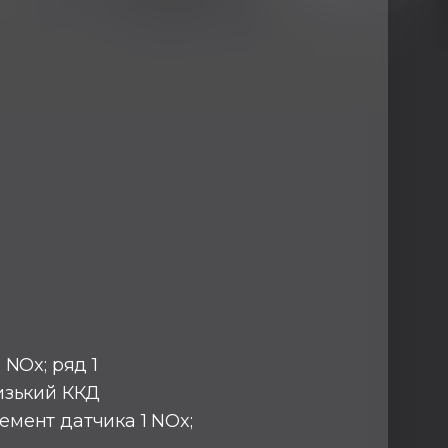
 NOx; ряд 1
низький ККД
емент датчика 1 NOx;