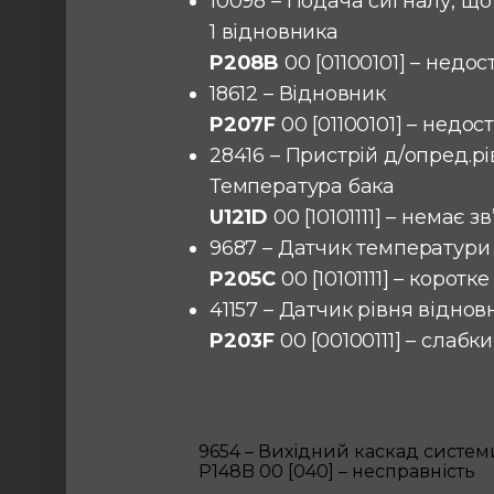
10098 – Подача сигналу, що
1 відновника
P208B
00 [01100101] – недо
18612 – Відновник
P207F
00 [01100101] – недо
28416 – Пристрій д/опред.рі
Температура бака
U121D
00 [10101111] – немає зв
9687 – Датчик температури
P205C
00 [10101111] – корот
41157 – Датчик рівня віднов
P203F
00 [00100111] – слабк
9654 – Вихідний каскад систем
P148B 00 [040] – несправність