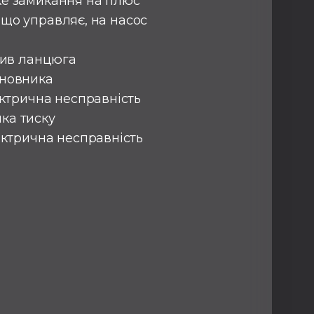
тке замикання на плюс
 що управляє, на насос
брив ланцюга
дновника
лектрична несправність
ка тиску
електрична несправність