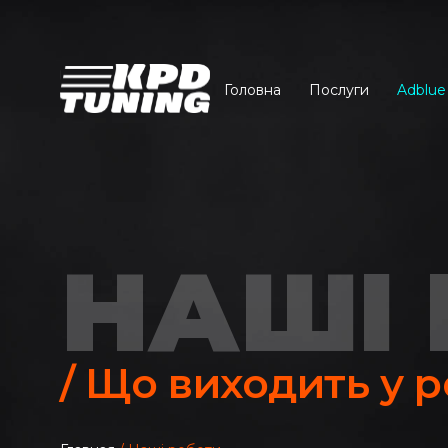
Головна
Послуги
Adblue
НАШІ
/ Що виходить у р