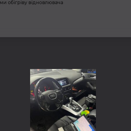
еми обігріву відновлювача