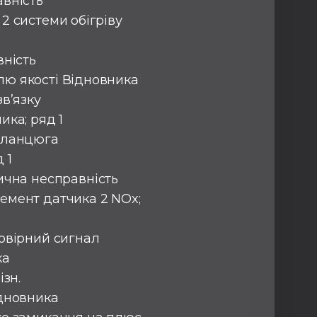
авність
 2 системи обігріву
вність
лю якості Відновника
зв’язку
ика; ряд 1
в ланцюга
 1
рична несправність
емент датчика 2 NOx;
товірний сигнал
ка
ізн.
ідновника