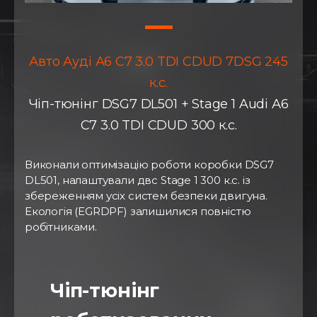
Авто Ауді А6 С7 3.0 TDI CDUD 7DSG 245
к.с.
Чіп-тюнінг DSG7 DL501 + Stage 1 Audi А6
С7 3.0 TDI CDUD 300 к.с.
Виконали оптимізацію роботи коробки DSG7
DL501, налаштували двс Stage 1 300 к.с. із
збереженням усіх систем безпеки двигуна.
Екологія (EGRDPF) залишилися повністю
робітниками.
⠀
Чіп-тюнінг