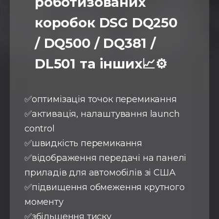
роботизованих
коробок DSG DQ250
/ DQ500 / DQ381 /
DL501 та інших📈⚙️
✅оптимізація точок перемикання
✅активація, налаштування launch
control
✅швидкість перемикання
✅відображення передачі на панелі
приладів для автомобілів зі США
✅підвищення обмеження крутного
моменту
✅збільшення тиску