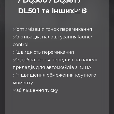
/ DQ500 / DQ381 /
DL501 та інших📈⚙️
✅оптимізація точок перемикання
✅активація, налаштування launch
control
✅швидкість перемикання
✅відображення передачі на панелі
приладів для автомобілів зі США
✅підвищення обмеження крутного
моменту
✅збільшення тиску