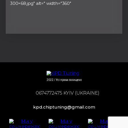
300×68.jpg" alt=" width="360"
2022 / Усі права захищено
0674772475 KYIV (UKRAINE)
kpd.chiptuning@gmail.com