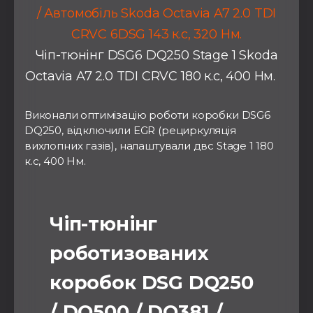
/ Автомобіль Skoda Octavia A7 2.0 TDI
CRVC 6DSG 143 к.с, 320 Нм.
Чіп-тюнінг DSG6 DQ250 Stage 1 Skoda
Octavia A7 2.0 TDI CRVC 180 к.с, 400 Нм. ⠀
Виконали оптимізацію роботи коробки DSG6
DQ250, відключили EGR (рециркуляція
вихлопних газів), налаштували двс Stage 1 180
к.с, 400 Нм.
⠀
Чіп-тюнінг
роботизованих
коробок DSG DQ250
/ DQ500 / DQ381 /