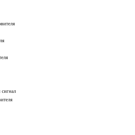
овителя
ля
теля
 сигнал
вителя