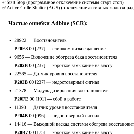
✅Start Stop (программное отключение системы старт-стоп)
✅Active Grille Shutter (AGS) (отключение активных жалюзи рад
Частые ошибки Adblue (SCR):
28922 — Восстановитель
P20E8
00 [237] — слишком низкое давление
9656 — Включение обогрева бака восстановителя
P202B
00 [237] — короткое замыкание на массу
22585 — Датчик уровня восстановителя
P203B
00 [237] — недостоверный сигнал
21378 — Модуль дозирования восстановителя
P20FE
00 [101] — сбой в работе
11393 — Датчик уровня восстановителя
P204B
00 [096] — недостоверный сигнал
14416 — Выходной каскад системы обогрева восстановит
P20B7
00 [175] — короткое замыкание на массу