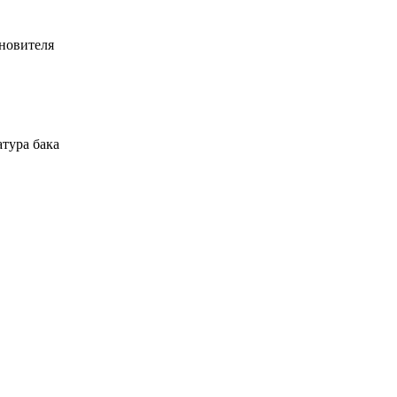
ановителя
атура бака