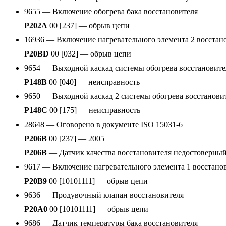
9655 — Включение обогрева бака восстановителя
P202A
00 [237] — обрыв цепи
16936 — Включение нагревательного элемента 2 восстан
P20BD
00 [032] — обрыв цепи
9654 — Выходной каскад системы обогрева восстановите
P148B
00 [040] — неисправность
9650 — Выходной каскад 2 системы обогрева восстанови
P148C
00 [175] — неисправность
28648 — Оговорено в документе ISO 15031-6
P206B
00 [237] — 2005
P206B
— Датчик качества восстановителя недостоверный
9617 — Включение нагревательного элемента 1 восстано
P20B9
00 [10101111] — обрыв цепи
9636 — Продувочный клапан восстановителя
P20A0
00 [10101111] — обрыв цепи
9686 — Датчик температуры бака восстановителя