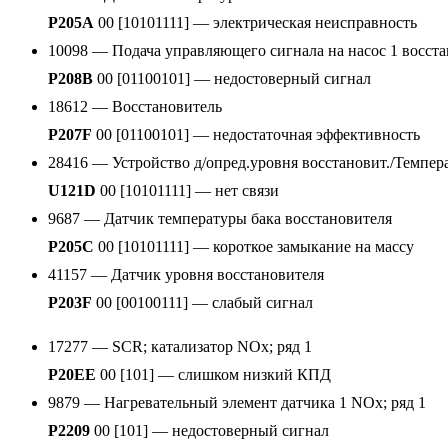
P205A
00 [10101111] — электрическая неисправность
10098 — Подача управляющего сигнала на насос 1 восст
P208B
00 [01100101] — недостоверный сигнал
18612 — Восстановитель
P207F
00 [01100101] — недостаточная эффективность
28416 — Устройство д/опред.уровня восстановит./Темпер
U121D
00 [10101111] — нет связи
9687 — Датчик температуры бака восстановителя
P205C
00 [10101111] — короткое замыкание на массу
41157 — Датчик уровня восстановителя
P203F
00 [00100111] — слабый сигнал
17277 — SCR; катализатор NOx; ряд 1
P20EE
00 [101] — слишком низкий КПД
9879 — Нагревательный элемент датчика 1 NOx; ряд 1
P2209
00 [101] — недостоверный сигнал