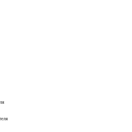
ля
теля