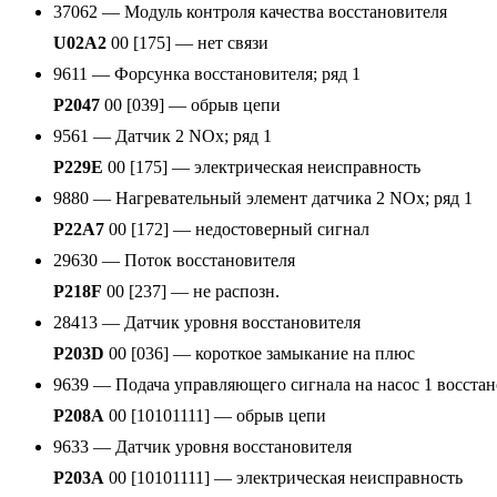
37062 — Модуль контроля качества восстановителя
U02A2
00 [175] — нет связи
9611 — Форсунка восстановителя; ряд 1
P2047
00 [039] — обрыв цепи
9561 — Датчик 2 NOx; ряд 1
P229E
00 [175] — электрическая неисправность
9880 — Нагревательный элемент датчика 2 NOx; ряд 1
P22A7
00 [172] — недостоверный сигнал
29630 — Поток восстановителя
P218F
00 [237] — не распозн.
28413 — Датчик уровня восстановителя
P203D
00 [036] — короткое замыкание на плюс
9639 — Подача управляющего сигнала на насос 1 восста
P208A
00 [10101111] — обрыв цепи
9633 — Датчик уровня восстановителя
P203A
00 [10101111] — электрическая неисправность