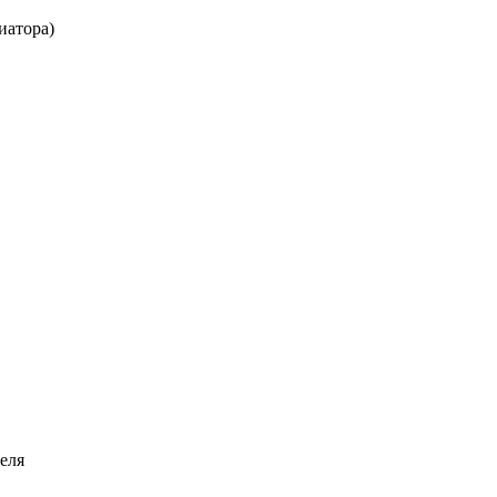
иатора)
еля