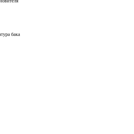
ановителя
атура бака