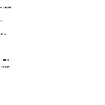
овителя
ля
теля
 сигнал
вителя