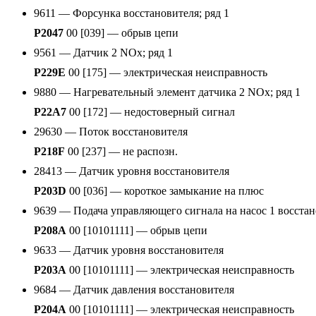
9611 — Форсунка восстановителя; ряд 1
P2047
00 [039] — обрыв цепи
9561 — Датчик 2 NOx; ряд 1
P229E
00 [175] — электрическая неисправность
9880 — Нагревательный элемент датчика 2 NOx; ряд 1
P22A7
00 [172] — недостоверный сигнал
29630 — Поток восстановителя
P218F
00 [237] — не распозн.
28413 — Датчик уровня восстановителя
P203D
00 [036] — короткое замыкание на плюс
9639 — Подача управляющего сигнала на насос 1 восста
P208A
00 [10101111] — обрыв цепи
9633 — Датчик уровня восстановителя
P203A
00 [10101111] — электрическая неисправность
9684 — Датчик давления восстановителя
P204A
00 [10101111] — электрическая неисправность