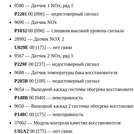
9580 — Датчик 1 NOx; ряд 1
P2201
00 [096] — недостоверный сигнал
9690 — Датчик NOx
P1032
00 [096] — слишком высокий уровень сигнала
28992 — Датчик NOX 2
U029E
00 [175] — нет связи
9567 — Датчик 2 NOx; ряд 1
P229F
00 [237] — недостоверный сигнал
9688 — Датчик температуры бака восстановителя
P205B
00 [109] — недостоверный сигнал
9654 — Выходной каскад системы обогрева восстановите
P148B
00 [040] — неисправность
9650 — Выходной каскад 2 системы обогрева восстанови
P148C
00 [175] — неисправность
37062 — Модуль контроля качества восстановителя
U02A2
00 [175] — нет связи