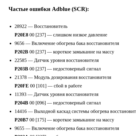
Частые ошибки Adblue (SCR):
28922 — Восстановитель
P20E8
00 [237] — слишком низкое давление
9656 — Включение обогрева бака восстановителя
P202B
00 [237] — короткое замыкание на массу
22585 — Датчик уровня восстановителя
P203B
00 [237] — недостоверный сигнал
21378 — Модуль дозирования восстановителя
P20FE
00 [101] — сбой в работе
11393 — Датчик уровня восстановителя
P204B
00 [096] — недостоверный сигнал
14416 — Выходной каскад системы обогрева восстановит
P20B7
00 [175] — короткое замыкание на массу
9655 — Включение обогрева бака восстановителя