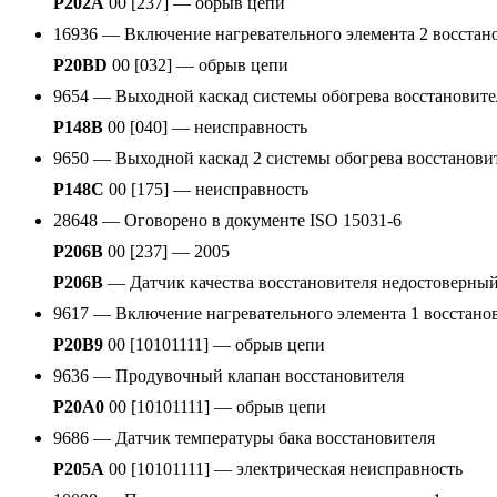
P202A
00 [237] — обрыв цепи
16936 — Включение нагревательного элемента 2 восстан
P20BD
00 [032] — обрыв цепи
9654 — Выходной каскад системы обогрева восстановите
P148B
00 [040] — неисправность
9650 — Выходной каскад 2 системы обогрева восстанови
P148C
00 [175] — неисправность
28648 — Оговорено в документе ISO 15031-6
P206B
00 [237] — 2005
P206B
— Датчик качества восстановителя недостоверный
9617 — Включение нагревательного элемента 1 восстано
P20B9
00 [10101111] — обрыв цепи
9636 — Продувочный клапан восстановителя
P20A0
00 [10101111] — обрыв цепи
9686 — Датчик температуры бака восстановителя
P205A
00 [10101111] — электрическая неисправность