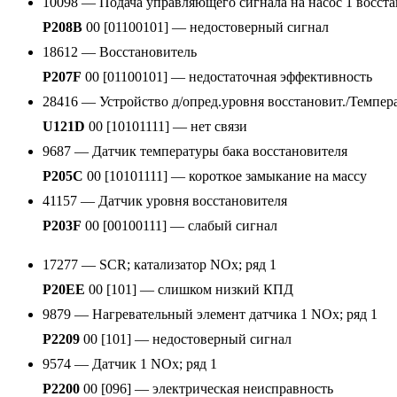
10098 — Подача управляющего сигнала на насос 1 восст
P208B
00 [01100101] — недостоверный сигнал
18612 — Восстановитель
P207F
00 [01100101] — недостаточная эффективность
28416 — Устройство д/опред.уровня восстановит./Темпер
U121D
00 [10101111] — нет связи
9687 — Датчик температуры бака восстановителя
P205C
00 [10101111] — короткое замыкание на массу
41157 — Датчик уровня восстановителя
P203F
00 [00100111] — слабый сигнал
17277 — SCR; катализатор NOx; ряд 1
P20EE
00 [101] — слишком низкий КПД
9879 — Нагревательный элемент датчика 1 NOx; ряд 1
P2209
00 [101] — недостоверный сигнал
9574 — Датчик 1 NOx; ряд 1
P2200
00 [096] — электрическая неисправность