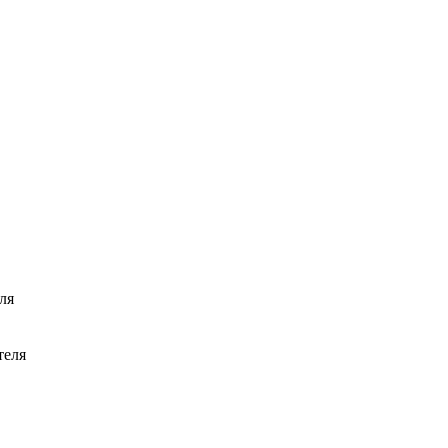
ля
теля