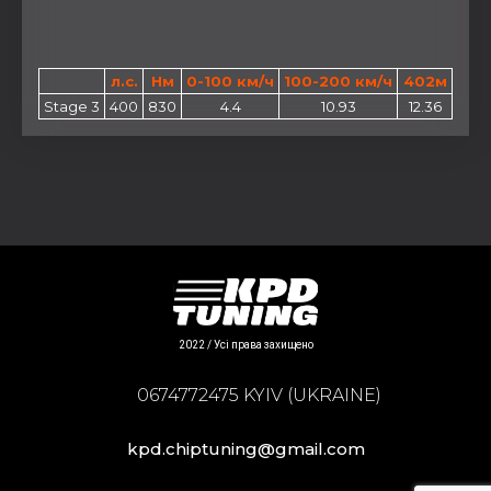
л.с.
Нм
0-100 км/ч
100-200 км/ч
402м
Stage 3
400
830
4.4
10.93
12.36
2022 / Усі права захищено
0674772475 KYIV (UKRAINE)
kpd.chiptuning@gmail.com