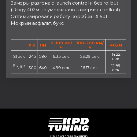
Замеры разгона с launch control и без rollout
(Dragy 402м по умолчанию замеряет с rollout).
Оптимизировали работу коробки DL501.
Мокрый асфальт, букс.
0-100 км/
100-200 км/
л.с.
Нм
402м
ч
ч
14.22
Stock
245
580
6.35 сек.
23.29 сек.
сек.
Stage
12.99
300
640
4.99 сек.
16.17 сек.
1
сек.
2022 / Усі права захищено